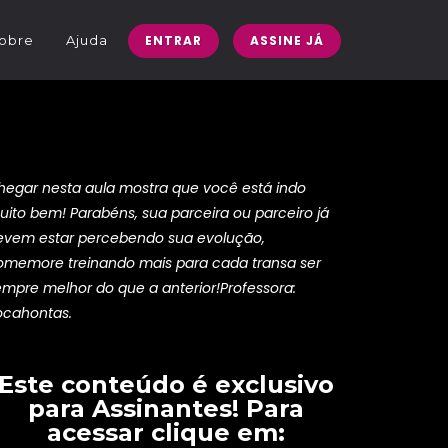
obre
Ajuda
ENTRAR
ASSINE JÁ
hegar nesta aula mostra que você está indo
uito bem! Parabéns, sua parceira ou parceiro já
evem estar percebendo sua evolução,
omemore treinando mais para cada transa ser
empre melhor do que a anterior!Professora:
ocahontas.
Este conteúdo é exclusivo
para
Assinantes
! Para
acessar clique em: