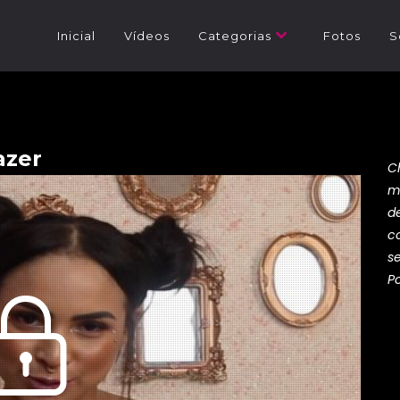
Inicial
Vídeos
Categorias
Fotos
S
azer
C
m
d
c
s
P