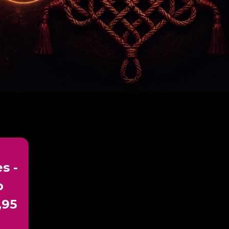
s -
o
,95