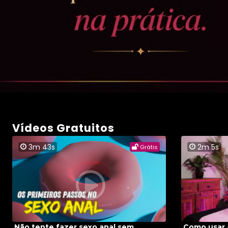
Vídeos Gratuitos
3m 43s
2m 5s
Grátis
Não tente fazer sexo anal sem
Como usar a