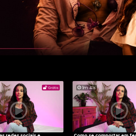
1m 41s
Grátis
s redes sociais e
Como se comportar em fes