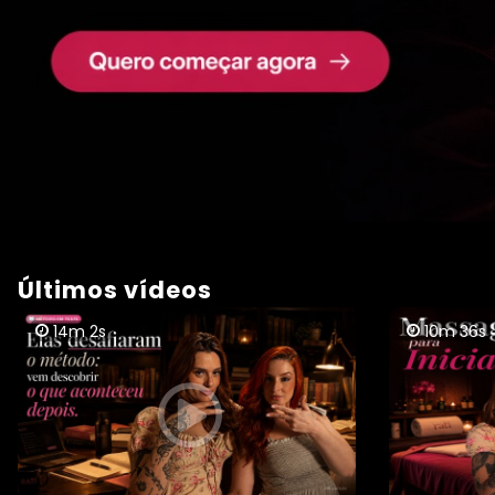
Últimos vídeos
14m 2s
10m 36s