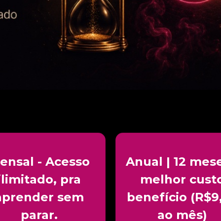
ensal - Acesso
Anual | 12 mese
ilimitado, pra
melhor cust
aprender sem
benefício (R$9
parar.
ao mês)