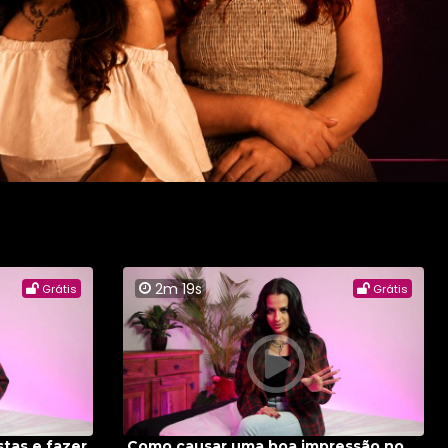
2m 19s
Grátis
Grátis
tas e fazer
Como causar uma boa impressão no