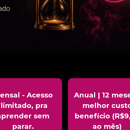
ensal - Acesso
Anual | 12 mese
ilimitado, pra
melhor cust
aprender sem
benefício (R$9
parar.
ao mês)