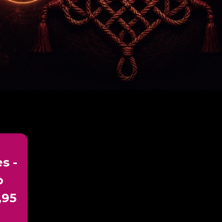
s -
o
,95