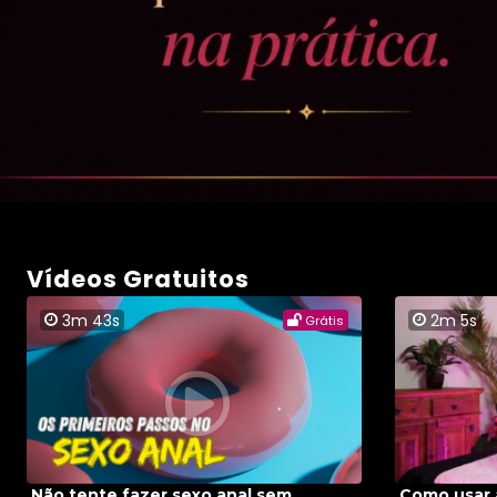
Vídeos Gratuitos
3m 43s
2m 5s
Grátis
Não tente fazer sexo anal sem
Como usar a