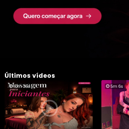
Últimos vídeos
10m 36s
5m 6s