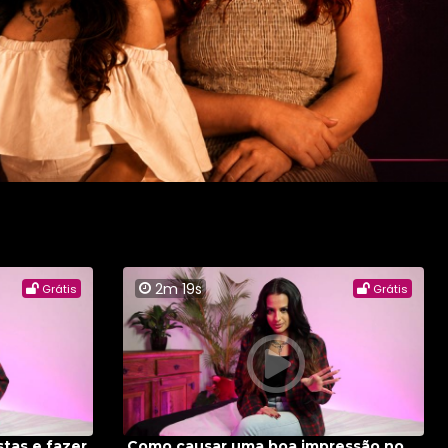
2m 19s
Grátis
Grátis
tas e fazer
Como causar uma boa impressão no